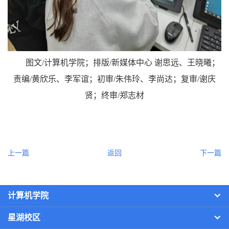
图文/计算机学院；排版/新媒体中心 谢思远、王晓曦；
责编/黄欣乐、李军谊；初审/朱伟玲、李尚达；复审/谢庆
贤；终审/郑志材
上一篇
返回
下一篇
计算机学院
星湖校区