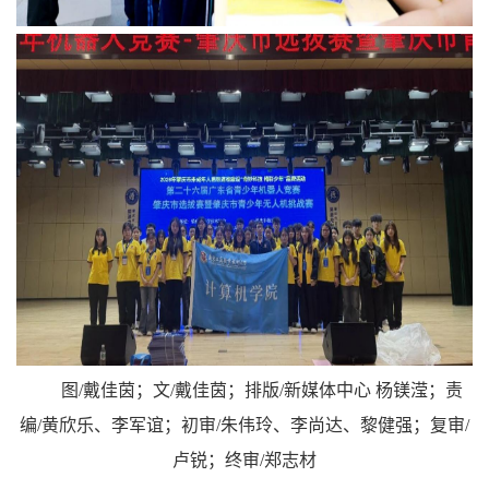
图/戴佳茵；文/戴佳茵；排版/新媒体中心 杨镁滢；责
编/黄欣乐、李军谊；初审/朱伟玲、李尚达、黎健强；复审/
卢锐；终审/郑志材